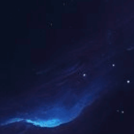
机械leyu·乐鱼(中国)体育官方网站的
合器7和齿轮减速系统4驱动偏心轴，然
行剪切工作。偏心轮左端的凸轮驱动压料
压紧板料。回程时由弹簧力使压料脚返回
保养方法机械leyu·乐鱼(中国)体育官
作。
2、每次开机前按润滑图表要求定时、定
3、机床必须经常保持清洁，未油漆的部