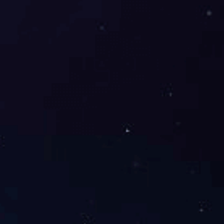
可靠。
Leyu Sports
备件补