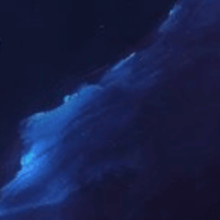
折弯机
并采用
构，结
、电