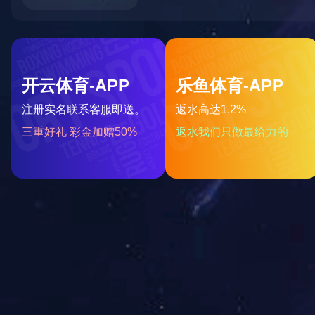
产品详情
性能特点
技