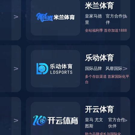
6895-4999、 0513-88621386
体育平台官方网站
|
开云手机登录入口
|
开云足球
|
LETOU(乐投)
|