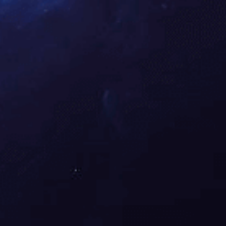
leyu·乐鱼(中国)体育官方网站
通过离
动，进
切之前
行操