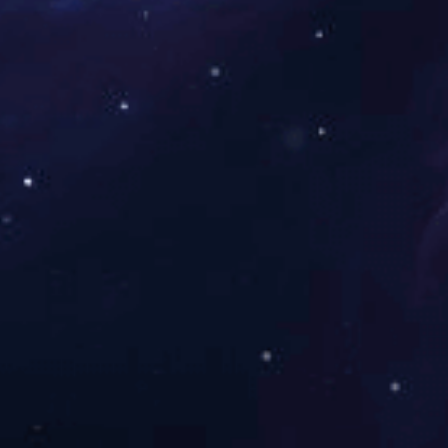
4、电动机轴承内的润滑油要定期更换加
5、定期检查三角皮带、手柄、旋钮、按
充。
6、定期检查修理开关、保险、手柄，保
7、每天下班前10分钟，对机床加油润滑
8、严禁非指定人员操作该设备，平常必