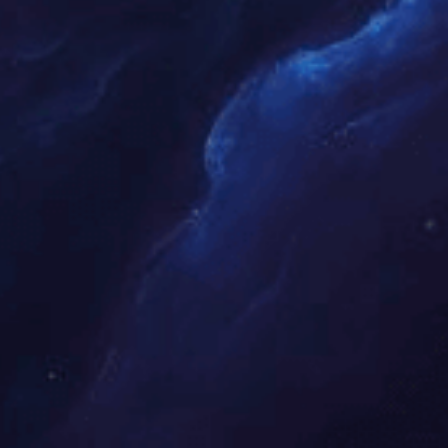
工作原理：电动机5通过皮带6驱动飞轮轴，再
后通过连杆带动上刀架2，使其做上下往复运
油箱3柱塞，将压力没送回压料脚9，在剪
。
方网站维护保养的方法1、严格按照操作规程进
点、定量加润滑油，油应清洁无沉淀。
分防锈油脂。