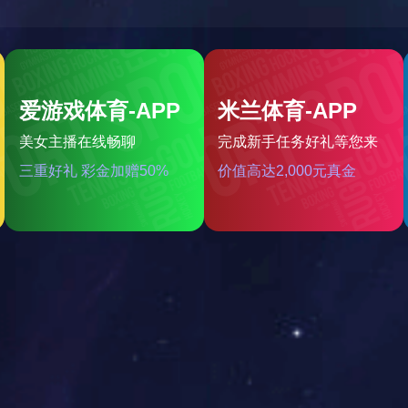
术参数
产品视频