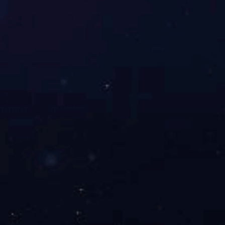
下一
产品中心
行业
折弯机
关于
leyu·乐鱼(中国)体育
新闻
官方网站
Leyu Sports
视频案例
型材
Leyu Sports
号-1
技术支持：安速网络