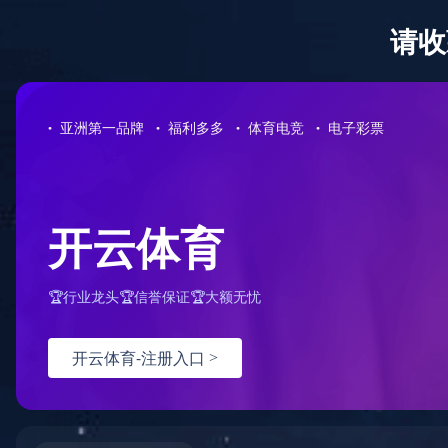
您好，欢迎进入leyu·乐鱼(中国)体育官方网站官网!
首 页
-
产品中心
-
leyu·乐鱼(中国)体育官方网站
-
机械leyu·乐鱼(中国