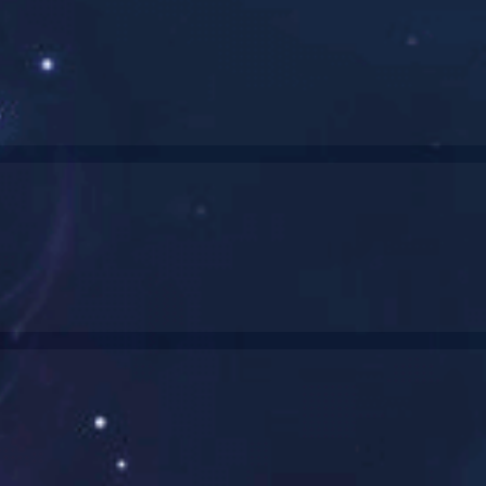
7*24小时免费咨询热线
联系方式：180-
雷速网页版
|
开云官方网页版
|
乐竞官网
|
乐竞
|
AK平台
|
星空