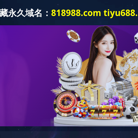
网站首页
关于创图
产品中心