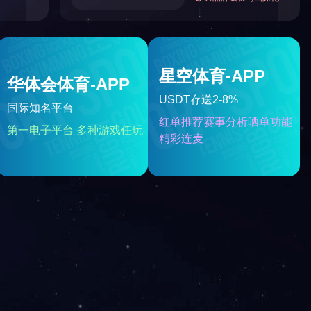
中国)体育
新闻动态
了解更多信息
请扫一扫加关注
Leyu Sports
雷速网页版
|
开云官方
网页版
|
乐竞官网
|
乐
竞
|
AK平台
|
星空体
视频案例
型材弯曲机
育平台官方网站
|
开云
手机登录入口
|
开云足
球
|
LETOU(乐投)
|
Leyu Sports