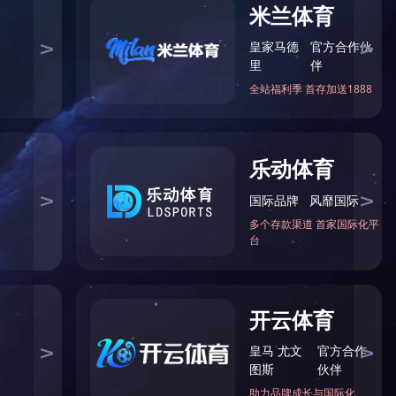
行业优势
关于创图