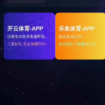
leyu·乐鱼(中国)体育官方网站刀
地址：南通市海安市工业园区
片
邮箱：ntctzj@126.com
+ Leyu Sports
传真：
0513-88621386
三辊Leyu Sports
四辊Leyu Sports
二辊Leyu Sports
+ 型材弯曲机
型材弯曲机
版权所有：leyu·乐鱼(中国)体育官方网站 备案号：
苏ICP备2020062948