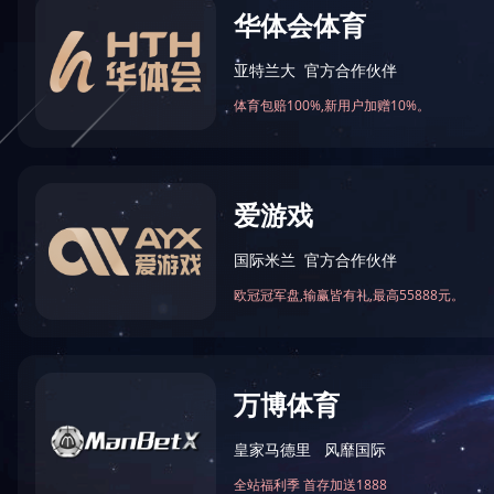
邮箱：ntctzj@126.com
传真：
0513-88621386
版权所有：leyu·乐鱼(中国)体育官方网站 备案号：
苏ICP备2020062948
雷速网页版
|
开云官方网页版
|
乐竞官网
|
乐竞
|
AK平台
|
星空体育平台官方网站
|
开