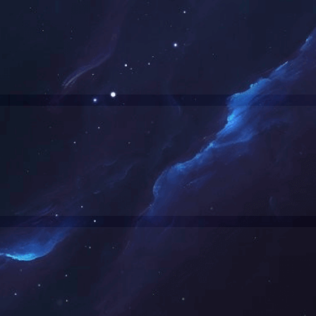
Leyu Sports
视频案例
型材
Leyu Sports
号-1
技术支持：安速网络
云手机登录入口
|
开云足球
|
LETOU(乐投)
|