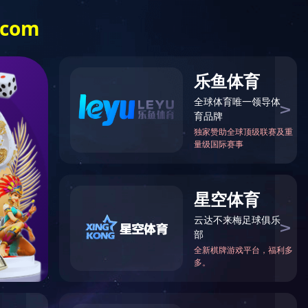
180-6895-4999
0513-88621386
热线电话：
服务热线：
新闻动态
视频案例
服务支持
Leyu
Sports
优势
了解更多信息
创图
请扫一扫加关注
动态